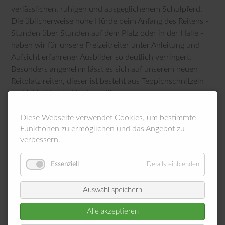
verlässlichen, ruhigen und ausgeglichenem Schulpferd.
Die üblicherweise hohe Hürde beim Anfang des Reitens -
Stunden über Stunden auf dem Platz oder in der Halle -
haben wir für unsere Freizeitreiter unter Anleitung und
Aufsicht erfahrener Ausbilder so deutlich verringert.
Besonders angenehm lässt es sich auf unserem neuen
Reitplatz reiten, dieser ist besteht aus Teppichschnitzeln
und ist bei jedem Wetter reitbar.
Reitstunden bekommen Sie bereits ab einem Preis von
Diese Webseite verwendet Cookies, um bestimmte
20,00 €/Stunde (inkl. Mwst). (weitere
Preisinformationen
)
Funktionen zu ermöglichen und das Angebot zu
verbessern.
Interesse geweckt? Dann fragen Sie einfach per
E-Mail
an?
Essenziell
Details einblenden
Auswahl speichern
Alle akzeptieren