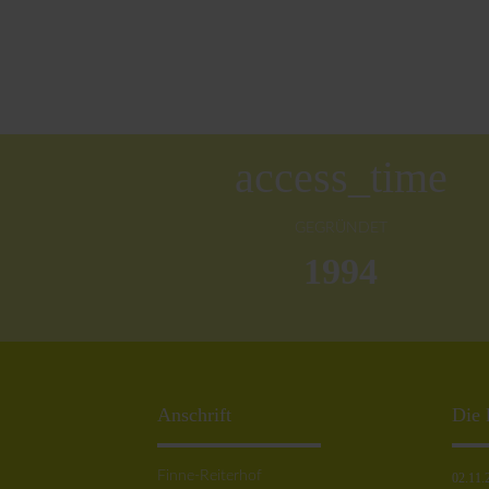
access_time
GEGRÜNDET
1994
Anschrift
Die 
Finne-Reiterhof
02.11.