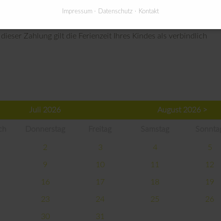
g erweisen, dass auf eine andere Woche ausgewichen wird. Es is
Impressum
Datenschutz
Kontakt
angeben, ob eine alternative Ferienwoche für den Besuch Ihres K
en wir Ihnen per Post den Vertrag zu. Mit der Buchung werden 
dieser Zahlung gilt die Ferienzeit Ihres Kindes als verbindlich
Juli 2026
August 2026 >
ch
Donnerstag
Freitag
Samstag
Sonnta
2
3
4
5
9
10
11
12
16
17
18
19
23
24
25
26
30
31