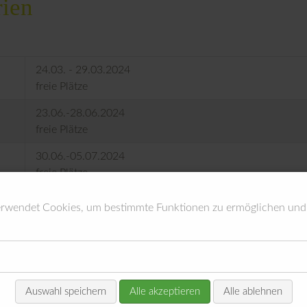
rien
24.03. - 29.03.2024
freie Plätze
23.06.-28.06.2024
freie Plätze
30.06.-05.07.2024
freie Plätze
07.07.-12.07.2024
erwendet Cookies, um bestimmte Funktionen zu ermöglichen und
freie Plätze
14.07.-19.07.2024
freie Plätze
Auswahl speichern
Alle akzeptieren
Alle ablehnen