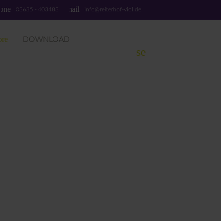
one
email
03635 - 403483
info@reiterhof-viol.de
ore
DOWNLOAD
search
SUCHEN