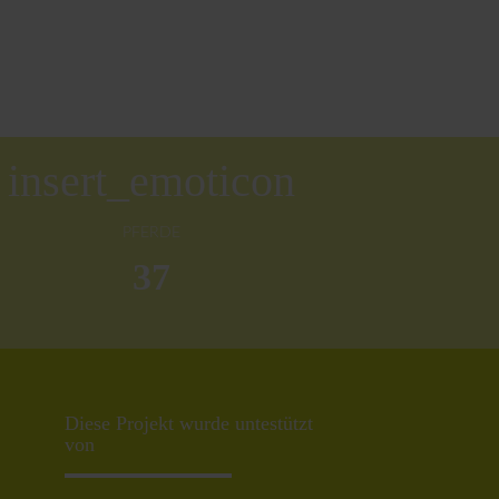
insert_emoticon
PFERDE
37
Diese Projekt wurde untestützt
von