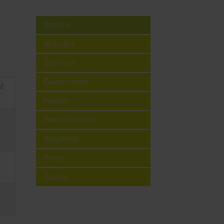
Termine
Aktuelles
Über uns
Gastronomie
t
Pension
Pferde-Pension
Reitpferde
Preise
Galerie