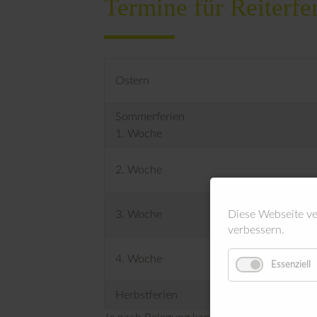
Termine für Reiterfe
Ostern
Sommerferien
1. Woche
2. Woche
Diese Webseite v
3. Woche
verbessern.
4. Woche
Essenziell
Herbstferien