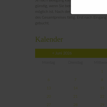
Je nach Belegung kann es sich als notwendi
günstig, wenn Sie bereits bei der Buchung 
möglich ist. Nach der Online-Buchung send
des Gesamtpreises fällig. Erst nach Eingang 
gebucht.
Kalender
< Juni 2026
Montag
Dienstag
Mittwo
1
6
7
8
13
14
15
20
21
22
27
28
29